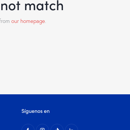
d not match
 from
our homepage
.
Síguenos en