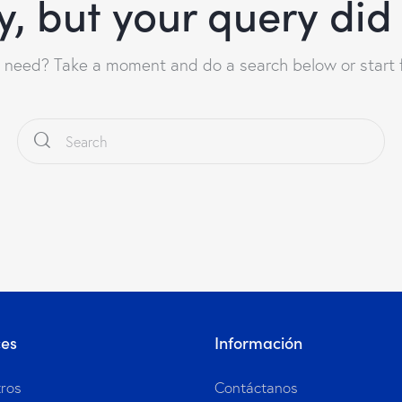
y, but your query di
u need? Take a moment and do a search below or start
ces
Información
ros
Contáctanos