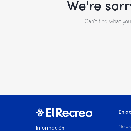
We're sorr
Can't find what yo
Enla
Nosot
Información