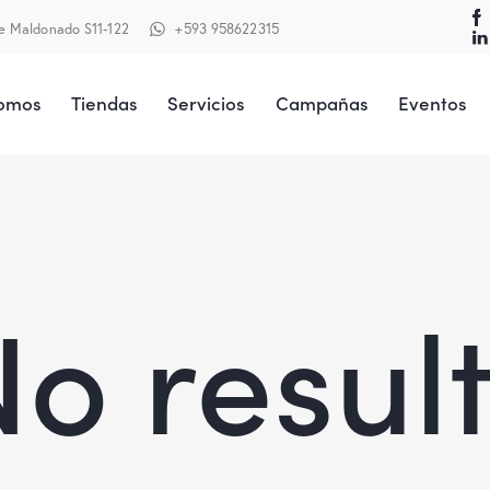
te Maldonado S11-122
+593 958622315
Somos
Tiendas
Servicios
Campañas
Eventos
o resul