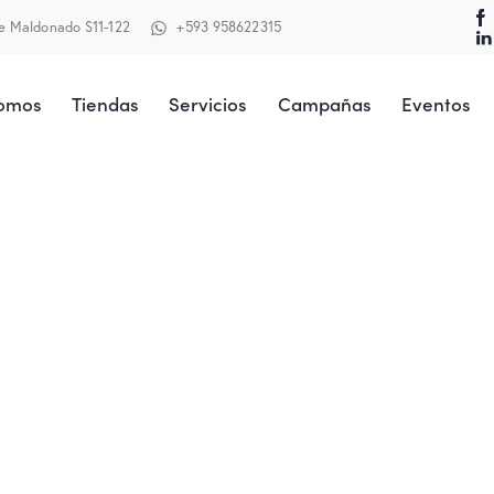
te Maldonado S11-122
+593 958622315
Somos
Tiendas
Servicios
Campañas
Eventos