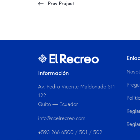
Prev Project
Enla
Nosot
Información
Pregu
Av. Pedro Vicente Maldonado S11-
122
Políti
Quito — Ecuador
Regla
info@ccelrecreo.com
Regla
+593 266 6500 / 501 / 502