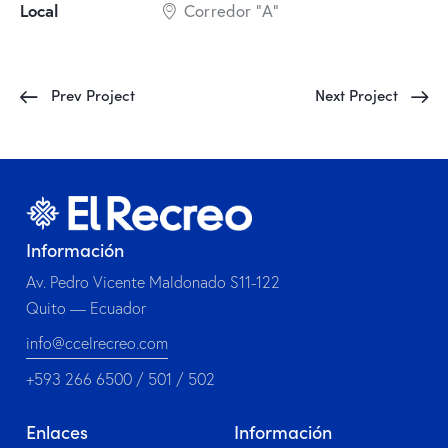
Local
Corredor "A"
Prev Project
Next Project
Información
Av. Pedro Vicente Maldonado S11-122
Quito — Ecuador
info@ccelrecreo.com
+593 266 6500 / 501 / 502
Enlaces
Información