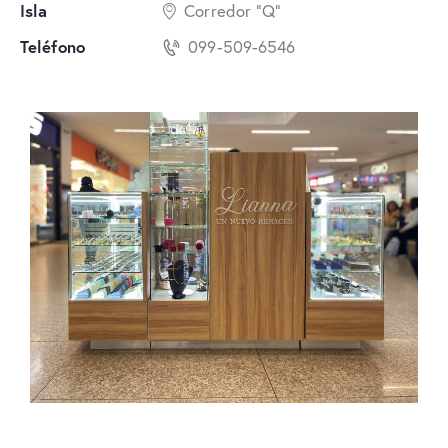
Isla
Corredor "Q"
Teléfono
099-509-6546