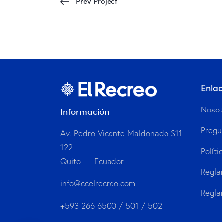
Prev Project
Enla
Nosot
Información
Pregu
Av. Pedro Vicente Maldonado S11-
122
Políti
Quito — Ecuador
Regla
info@ccelrecreo.com
Regla
+593 266 6500 / 501 / 502