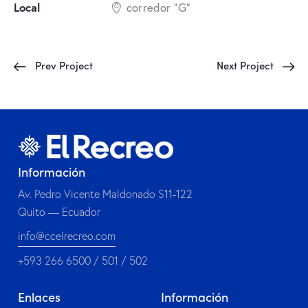
Local
corredor “G”
Prev Project
Next Project
Información
Av. Pedro Vicente Maldonado S11-122
Quito — Ecuador
info@ccelrecreo.com
+593 266 6500 / 501 / 502
Enlaces
Información