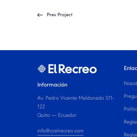
Prev Project
Enla
Nosot
Información
Pregu
Av. Pedro Vicente Maldonado S11-
122
Políti
Quito — Ecuador
Regla
info@ccelrecreo.com
Regla